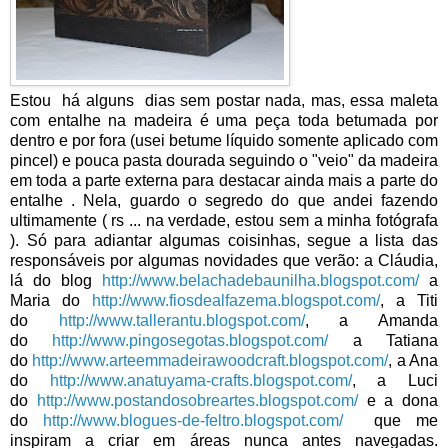
Estou há alguns
dias sem postar nada, mas, essa maleta
com entalhe na madeira é uma peça toda betumada por
dentro e por fora (usei betume líquido somente aplicado com
pincel) e pouca pasta dourada seguindo o "veio" da madeira
em toda a parte externa para destacar ainda mais a parte do
entalhe . Nela, guardo o segredo do que andei fazendo
ultimamente ( rs ... na verdade, estou sem a minha fotógrafa
). Só para adiantar algumas coisinhas, segue a lista das
responsáveis por algumas novidades que verão: a Cláudia,
lá do blog
http://www.belachadebaunilha.blogspot.com/
a
Maria do
http://www.fiosdealfazema.blogspot.com/
, a Titi
do
http://www.tallerantu.blogspot.com/
, a Amanda
do
http://www.pingosegotas.blogspot.com/
a Tatiana
do
http://www.arteemmadeirawoodcraft.blogspot.com/
, a Ana
do
http://www.anatuyama-crafts.blogspot.com/
, a Luci
do
http://www.postandosobreartes.blogspot.com/
e
a dona
do
http://www.blogues-de-feltro.blogspot.com/
que
me
inspiram a criar em áreas nunca antes navegadas.